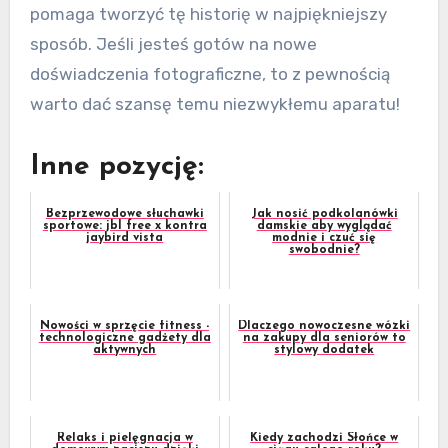
pomaga tworzyć tę historię w najpiękniejszy
sposób. Jeśli jesteś gotów na nowe
doświadczenia fotograficzne, to z pewnością
warto dać szansę temu niezwykłemu aparatu!
Inne pozycję:
Bezprzewodowe słuchawki
Jak nosić podkolanówki
sportowe: jbl free x kontra
damskie aby wyglądać
jaybird vista
modnie i czuć się
swobodnie?
Nowości w sprzęcie fitness -
Dlaczego nowoczesne wózki
technologiczne gadżety dla
na zakupy dla seniorów to
aktywnych
stylowy dodatek
Relaks i pielęgnacja w
Kiedy zachodzi Słońce w