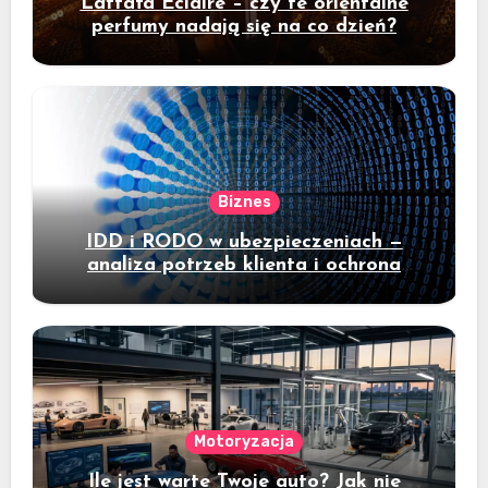
Lattafa Eclaire – czy te orientalne
perfumy nadają się na co dzień?
Biznes
IDD i RODO w ubezpieczeniach —
analiza potrzeb klienta i ochrona
danych
Motoryzacja
Ile jest warte Twoje auto? Jak nie