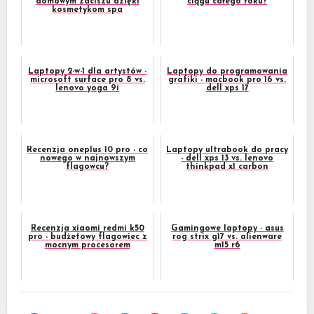
domowym zaciszu dzięki
ciągu całego roku?
kosmetykom spa
Laptopy 2-w-1 dla artystów -
Laptopy do programowania
microsoft surface pro 8 vs.
grafiki - macbook pro 16 vs.
lenovo yoga 9i
dell xps 17
Recenzja oneplus 10 pro - co
Laptopy ultrabook do pracy
nowego w najnowszym
- dell xps 13 vs. lenovo
flagowcu?
thinkpad x1 carbon
Recenzja xiaomi redmi k50
Gamingowe laptopy - asus
pro - budżetowy flagowiec z
rog strix g17 vs. alienware
mocnym procesorem
m15 r6