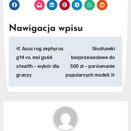
Nawigacja wpisu
Asus rog zephyrus
Słuchawki
g14 vs. msi gs66
bezprzewodowe do
stealth – wybór dla
500 zł – porównanie
graczy
popularnych modeli