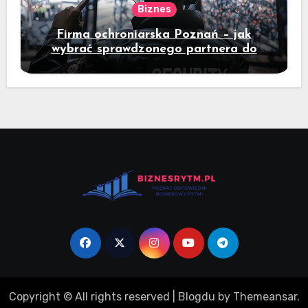
Biznes
Firma ochroniarska Poznań – jak
wybrać sprawdzonego partnera do
ochrony mienia?
Copyright © All rights reserved
|
Blogdu
by
Themeansar
.