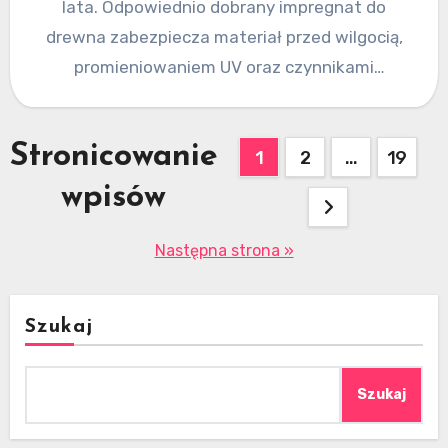
lata. Odpowiednio dobrany impregnat do
drewna zabezpiecza materiał przed wilgocią,
promieniowaniem UV oraz czynnikami
biologicznymi. Kluczowe znaczenie ma jednak…
Stronicowanie
1
2
…
19
wpisów
Następna strona »
Szukaj
Szukaj