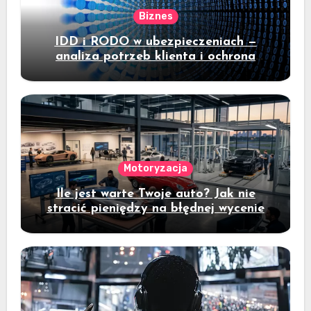
Biznes
IDD i RODO w ubezpieczeniach —
analiza potrzeb klienta i ochrona
danych
Motoryzacja
Ile jest warte Twoje auto? Jak nie
stracić pieniędzy na błędnej wycenie