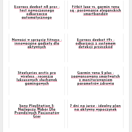
Ecovacs deebot n8 pro+ -
Fitbit luxe vs. garmin venu
test nowoczesnego
sq - porównanie eleganckich
odkurzacza
smartbandów
automatycznego
Nowości w sprzęcie fitness -
Ecovacs deebot t9+ -
innowacyjne gadżety dla
odkurzacz z systemem
aktywnych
detekcji przeszkód
Steelseries arctis pro
Garmin venu 2 plus -
wireless - recenzja
zaawansowany smartwatch
luksusowych słuchawek
z monitorowaniem
gamingowych
parametrów zdrowia
Sony PlayStation 5:
7 dni na jurze - idealny plan
Najlepszy Wybór Dla
na aktywny wypoczynek
Prawdziwych Pasjonatów
Gier