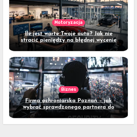
Motoryzacja
Ile jest warte Twoje auto? Jak nie
stracić pieniędzy na błędnej wycenie
Biznes
Firma ochroniarska Poznań – jak
wybrać sprawdzonego partnera do
ochrony mienia?