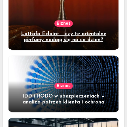
Biznes
Lattafa Eclaire – czy te orientalne
perfumy nadają się na co dzień?
Biznes
IDD i RODO w ubezpieczeniach —
analiza potrzeb klienta i ochrona
danych