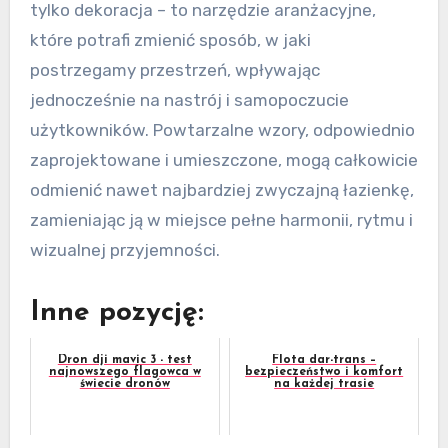
tylko dekoracja – to narzędzie aranżacyjne,
które potrafi zmienić sposób, w jaki
postrzegamy przestrzeń, wpływając
jednocześnie na nastrój i samopoczucie
użytkowników. Powtarzalne wzory, odpowiednio
zaprojektowane i umieszczone, mogą całkowicie
odmienić nawet najbardziej zwyczajną łazienkę,
zamieniając ją w miejsce pełne harmonii, rytmu i
wizualnej przyjemności.
Inne pozycję:
Dron dji mavic 3 - test
Flota dar-trans –
najnowszego flagowca w
bezpieczeństwo i komfort
świecie dronów
na każdej trasie