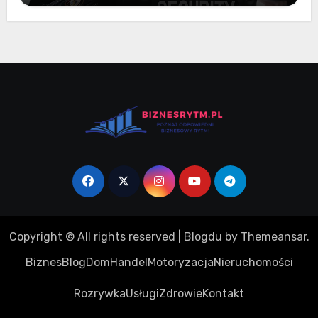
Copyright © All rights reserved
|
Blogdu
by
Themeansar
.
Biznes
Blog
Dom
Handel
Motoryzacja
Nieruchomości
Rozrywka
Usługi
Zdrowie
Kontakt