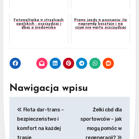
Fotowoltaika w strzelcach
Prawo jazdy w poznaniu: ile
opolskich - oszczędzaj i
naprawdę kosztuje i na
dbaj o środowisko
czym nie warto oszczędzać
Nawigacja wpisu
Flota dar-trans –
Żelki cbd dla
bezpieczeństwo i
sportowców – jak
komfort na każdej
mogą pomóc w
trasie
regeneracji?