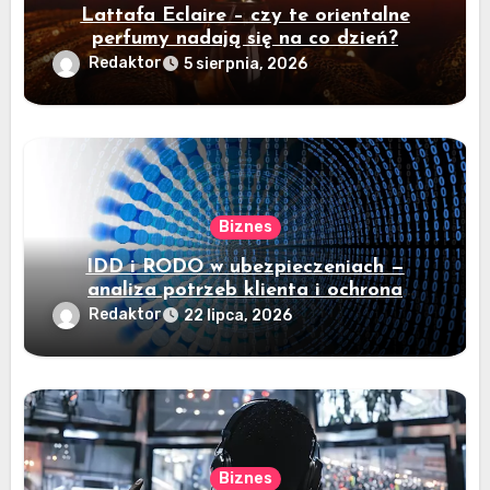
Lattafa Eclaire – czy te orientalne
perfumy nadają się na co dzień?
Redaktor
5 sierpnia, 2026
Biznes
IDD i RODO w ubezpieczeniach —
analiza potrzeb klienta i ochrona
danych
Redaktor
22 lipca, 2026
Biznes