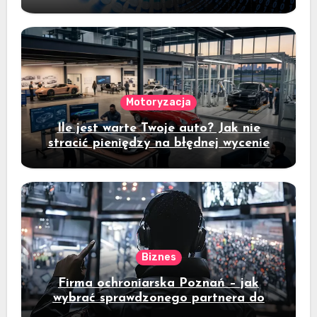
danych
Motoryzacja
Ile jest warte Twoje auto? Jak nie
stracić pieniędzy na błędnej wycenie
Biznes
Firma ochroniarska Poznań – jak
wybrać sprawdzonego partnera do
ochrony mienia?