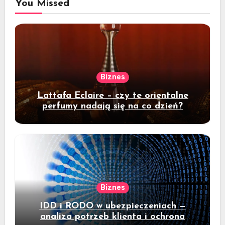
You Missed
Biznes
Lattafa Eclaire – czy te orientalne
perfumy nadają się na co dzień?
Biznes
IDD i RODO w ubezpieczeniach —
analiza potrzeb klienta i ochrona