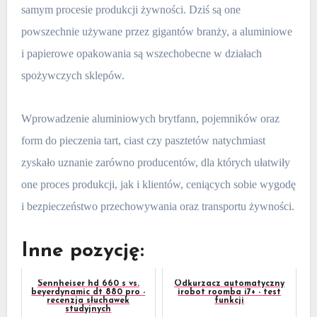
samym procesie produkcji żywności. Dziś są one
powszechnie używane przez gigantów branży, a aluminiowe
i papierowe opakowania są wszechobecne w działach
spożywczych sklepów.
Wprowadzenie aluminiowych brytfann, pojemników oraz
form do pieczenia tart, ciast czy pasztetów natychmiast
zyskało uznanie zarówno producentów, dla których ułatwiły
one proces produkcji, jak i klientów, ceniących sobie wygodę
i bezpieczeństwo przechowywania oraz transportu żywności.
Inne pozycję:
Sennheiser hd 660 s vs.
Odkurzacz automatyczny
beyerdynamic dt 880 pro -
irobot roomba i7+ - test
recenzja słuchawek
funkcji
studyjnych