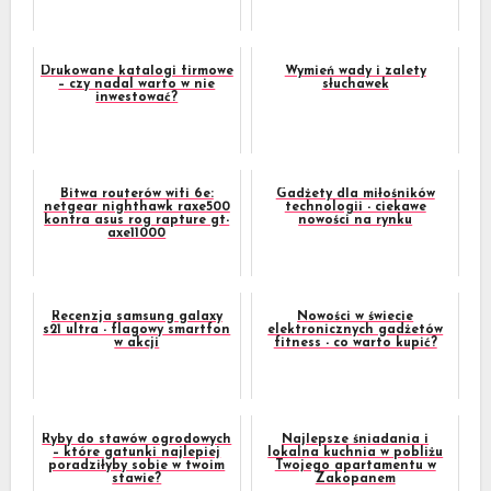
Drukowane katalogi firmowe
Wymień wady i zalety
– czy nadal warto w nie
słuchawek
inwestować?
Bitwa routerów wifi 6e:
Gadżety dla miłośników
netgear nighthawk raxe500
technologii - ciekawe
kontra asus rog rapture gt-
nowości na rynku
axe11000
Recenzja samsung galaxy
Nowości w świecie
s21 ultra - flagowy smartfon
elektronicznych gadżetów
w akcji
fitness - co warto kupić?
Ryby do stawów ogrodowych
Najlepsze śniadania i
– które gatunki najlepiej
lokalna kuchnia w pobliżu
poradziłyby sobie w twoim
Twojego apartamentu w
stawie?
Zakopanem