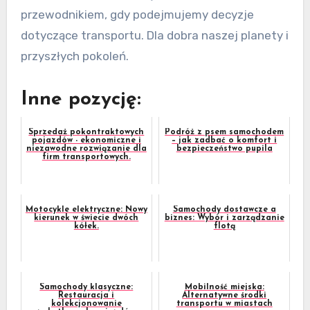
przewodnikiem, gdy podejmujemy decyzje
dotyczące transportu. Dla dobra naszej planety i
przyszłych pokoleń.
Inne pozycję:
Sprzedaż pokontraktowych
Podróż z psem samochodem
pojazdów - ekonomiczne i
– jak zadbać o komfort i
niezawodne rozwiązanie dla
bezpieczeństwo pupila
firm transportowych.
Motocykle elektryczne: Nowy
Samochody dostawcze a
kierunek w świecie dwóch
biznes: Wybór i zarządzanie
kółek.
flotą
Samochody klasyczne:
Mobilność miejska:
Restauracja i
Alternatywne środki
kolekcjonowanie
transportu w miastach