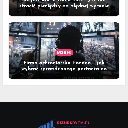
Ile jest warte Twoje auto? Jak nie
stracić pieniędzy na błędnej wycenie
Biznes
Firma ochroniarska Poznań – jak
wybrać sprawdzonego partnera do
ochrony mienia?