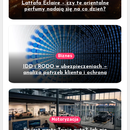
Lattafa Eclaire – czy te orientalne
perfumy nadają się na co dzień?
Biznes
IDD i RODO w ubezpieczeniach —
analiza potrzeb klienta i ochrona
danych
Motoryzacja