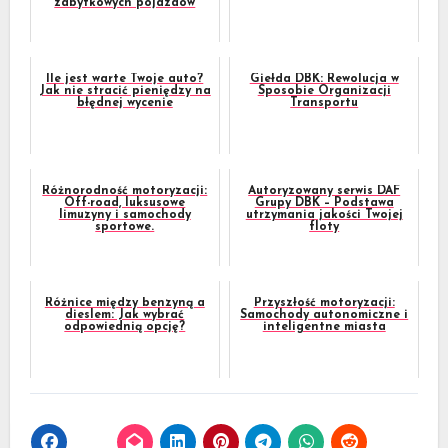
zabytkowych pojazdów
Ile jest warte Twoje auto?
Giełda DBK: Rewolucja w
Jak nie stracić pieniędzy na
Sposobie Organizacji
błędnej wycenie
Transportu
Różnorodność motoryzacji:
Autoryzowany serwis DAF
Off-road, luksusowe
Grupy DBK – Podstawa
limuzyny i samochody
utrzymania jakości Twojej
sportowe.
floty
Różnice między benzyną a
Przyszłość motoryzacji:
dieslem: Jak wybrać
Samochody autonomiczne i
odpowiednią opcję?
inteligentne miasta