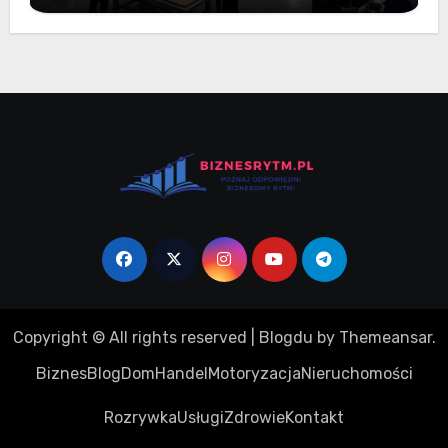
Copyright © All rights reserved
|
Blogdu
by
Themeansar
.
Biznes
Blog
Dom
Handel
Motoryzacja
Nieruchomości
Rozrywka
Usługi
Zdrowie
Kontakt