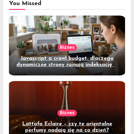
You Missed
Biznes
Javascript a crawl budget. dlaczego
dynamiczne strony rujnują indeksację w
dużym e-commerce?
Biznes
Lattafa Eclaire – czy te orientalne
perfumy nadają się na co dzień?