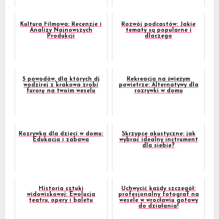
Kultura Filmowa: Recenzje i
Rozwój podcastów: Jakie
Analizy Najnowszych
tematy są popularne i
Produkcji
dlaczego
5 powodów, dla których dj
Rekreacja na świeżym
wodzirej z krakowa zrobi
powietrze: Alternatywy dla
furorę na twoim weselu
rozrywki w domu
Rozrywka dla dzieci w domu:
Skrzypce akustyczne: jak
Edukacja i zabawa
wybrać idealny instrument
dla siebie?
Historia sztuki
Uchwycić każdy szczegół:
widowiskowej: Ewolucja
profesjonalny fotograf na
teatru, opery i baletu
wesele w wrocławiu gotowy
do działania!