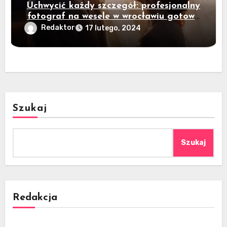
Uchwycić każdy szczegół: profesjonalny
fotograf na wesele w wrocławiu gotowy
do działania!
Redaktor
17 lutego, 2024
Szukaj
Szukaj
Redakcja