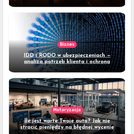
Biznes
IDD i RODO w ubezpieczeniach —
analiza potrzeb klienta i ochrona
danych
Motoryzacja
Ile jest warte Twoje auto? Jak nie
stracić pieniędzy na błędnej wycenie