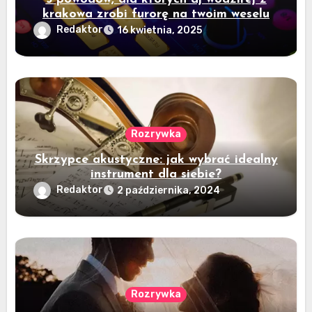
krakowa zrobi furorę na twoim weselu
Redaktor
16 kwietnia, 2025
Rozrywka
Skrzypce akustyczne: jak wybrać idealny
instrument dla siebie?
Redaktor
2 października, 2024
Rozrywka