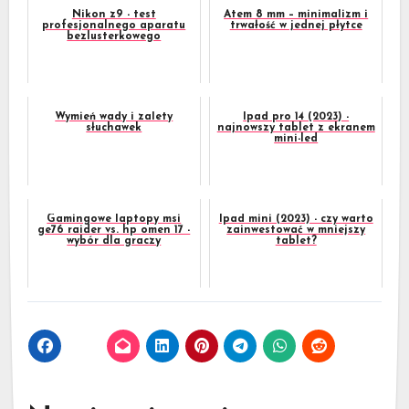
Nikon z9 - test
Atem 8 mm – minimalizm i
profesjonalnego aparatu
trwałość w jednej płytce
bezlusterkowego
Wymień wady i zalety
Ipad pro 14 (2023) -
słuchawek
najnowszy tablet z ekranem
mini-led
Gamingowe laptopy msi
Ipad mini (2023) - czy warto
ge76 raider vs. hp omen 17 -
zainwestować w mniejszy
wybór dla graczy
tablet?