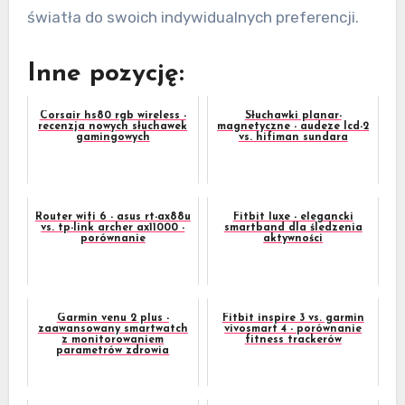
światła do swoich indywidualnych preferencji.
Inne pozycję:
Corsair hs80 rgb wireless -
Słuchawki planar-
recenzja nowych słuchawek
magnetyczne - audeze lcd-2
gamingowych
vs. hifiman sundara
Router wifi 6 - asus rt-ax88u
Fitbit luxe - elegancki
vs. tp-link archer ax11000 -
smartband dla śledzenia
porównanie
aktywności
Garmin venu 2 plus -
Fitbit inspire 3 vs. garmin
zaawansowany smartwatch
vivosmart 4 - porównanie
z monitorowaniem
fitness trackerów
parametrów zdrowia